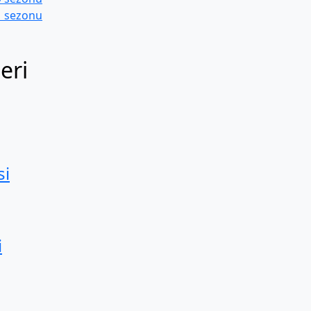
91 sezonu
eri
si
i