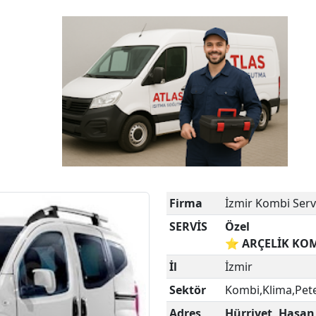
Firma
İzmir Kombi Servi
SERVİS
Özel
⭐ ARÇELİK KOM
İl
İzmir
Sektör
Kombi,Klima,Pet
Adres
Hürriyet, Hasan