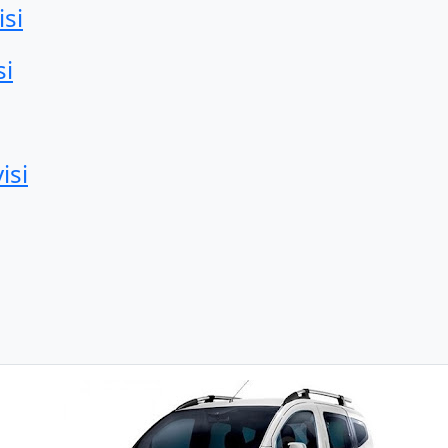
si
si
isi