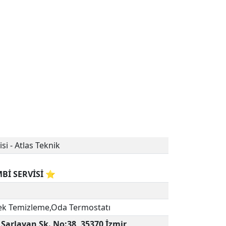
si - Atlas Teknik
Bİ SERVİSİ ⭐
ek Temizleme,Oda Termostatı
 Şarlayan Sk. No:38, 35370 İzmir