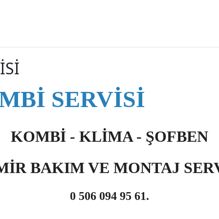
İSİ
MBİ SERVİSİ
KOMBİ - KLİMA - ŞOFBEN
MİR BAKIM VE MONTAJ SERV
0 506 094 95 61.