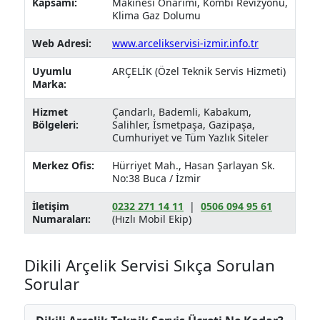
Kapsamı:
Makinesi Onarımı, Kombi Revizyonu,
Klima Gaz Dolumu
Web Adresi:
www.arcelikservisi-izmir.info.tr
Uyumlu
ARÇELİK (Özel Teknik Servis Hizmeti)
Marka:
Hizmet
Çandarlı, Bademli, Kabakum,
Bölgeleri:
Salihler, İsmetpaşa, Gazipaşa,
Cumhuriyet ve Tüm Yazlık Siteler
Merkez Ofis:
Hürriyet Mah., Hasan Şarlayan Sk.
No:38 Buca / İzmir
İletişim
0232 271 14 11
|
0506 094 95 61
Numaraları:
(Hızlı Mobil Ekip)
Dikili Arçelik Servisi Sıkça Sorulan
Sorular