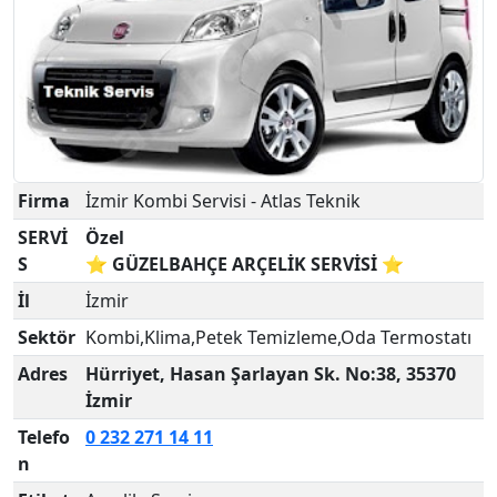
Firma
İzmir Kombi Servisi - Atlas Teknik
SERVİ
Özel
S
⭐ GÜZELBAHÇE ARÇELİK SERVİSİ ⭐
İl
İzmir
Sektör
Kombi,Klima,Petek Temizleme,Oda Termostatı
Adres
Hürriyet, Hasan Şarlayan Sk. No:38, 35370
İzmir
Telefo
0 232 271 14 11
n